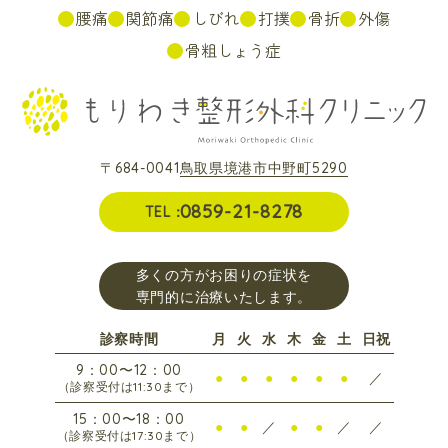
腰痛
関節痛
しびれ
打撲
骨折
外傷
骨粗しょう症
〒684-0041
鳥取県境港市中野町5290
0859-21-8278
TEL：
多くの方がお困りの症状を
専門的に治療いたします。
診察時間
月
火
水
木
金
土
日祝
9：00
〜
12：00
●
●
●
●
●
●
／
（診察受付は
11:30
まで）
15：00
〜
18：00
●
●
／
●
●
／
／
（診察受付は
17:30
まで）