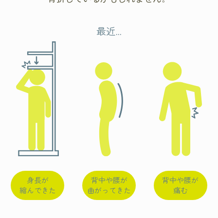
最近...
身長が
背中や腰が
背中や腰が
縮んできた
曲がってきた
痛む