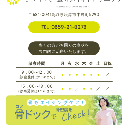
〒684-0041
鳥取県境港市中野町5290
0859-21-8278
TEL：
多くの方がお困りの症状を
専門的に治療いたします。
診察時間
月
火
水
木
金
土
日祝
9：00
〜
12：00
●
●
●
●
●
●
／
（診察受付は
11:30
まで）
15：00
〜
18：00
●
●
／
●
●
／
／
（診察受付は
17:30
まで）
休診：水・土曜日午後、日曜日、祝日
©Moriwaki Orthopedic Clinic