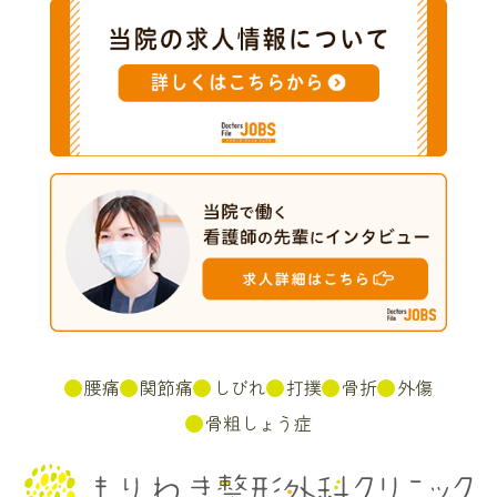
腰痛
関節痛
しびれ
打撲
骨折
外傷
骨粗しょう症